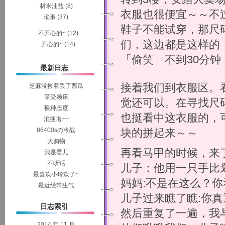
材米油盐
(8)
衣服也很便宜～～不
琐事
(37)
鞋子不能试穿，那尺
不开心的~
(12)
们，这边都是这样的
开心的~
(14)
「偷笑」不到30分
最新日志
接着我们到衣服区。
芝麻没捡着丢了西瓜
享受赖床
觉还可以。在寻找尺
换种态度
也挺看中这衣服的，
消瘦啦~~
86400sの冷战
块的拼起来～～
大购物
再看马甲的时候，来
我是婴儿
不听话
儿子：他用一只手比
最喜欢小玲欢了~
妈妈:不是在这么？
最近经常生气
儿子过来瞧了瞧:你
日志索引
然后重复了一遍，我
2014 年 11 月