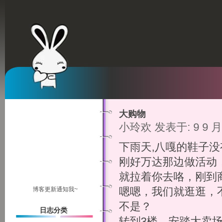
大购物
小玲欢 发表于: 9 9 月,
下雨天,八嘎的鞋子
刚好万达那边做活动
就拉着你去咯，刚到
博客更新通知我~
嗯嗯，我们就逛逛，
不是？
日志分类
转到3楼，安踏大卖