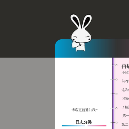
再
小玲欢
前2
这次
准备
了解
博客更新通知我~
第一
日志分类
第二