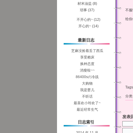
材米油盐
(8)
琐事
(37)
不服
给你
不开心的~
(12)
开心的~
(14)
最新日志
芝麻没捡着丢了西瓜
享受赖床
换种态度
消瘦啦~~
86400sの冷战
大购物
Tags
我是婴儿
分类
不听话
最喜欢小玲欢了~
最近经常生气
发表
日志索引
2014 年 11 月