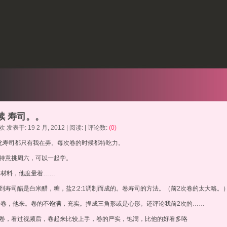
续 寿司。。
 发表于: 19 2 月, 2012 | 阅读: | 评论数:
(0)
此寿司都只有我在弄。每次卷的时候都特吃力。
特意挑周六，可以一起学。
材料，他度量着……
到寿司醋是白米醋，糖，盐2:2:1调制而成的。卷寿司的方法。（前2次卷的太大咯。
卷，他来。卷的不饱满，充实。捏成三角形或是心形。还评论我前2次的……
卷，看过视频后，卷起来比较上手，卷的严实，饱满，比他的好看多咯