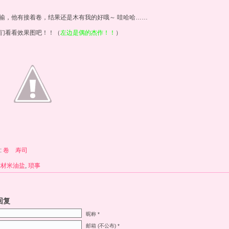
输，他有接着卷，结果还是木有我的好哦～ 哇哈哈……
们看看效果图吧！！（
左边是偶的杰作！！
）
:
卷 寿司
:
材米油盐
,
琐事
回复
昵称 *
邮箱 (不公布) *